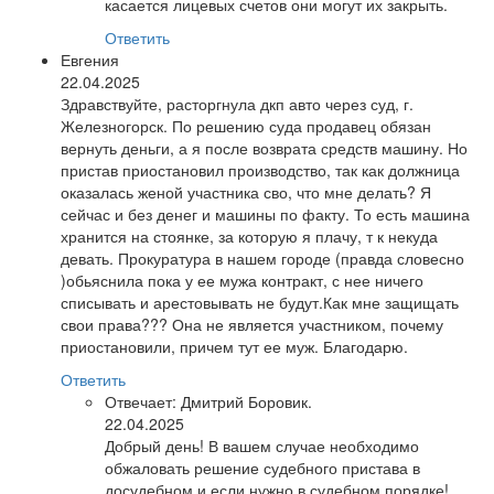
касается лицевых счетов они могут их закрыть.
Ответить
Евгения
22.04.2025
Здравствуйте, расторгнула дкп авто через суд, г.
Железногорск. По решению суда продавец обязан
вернуть деньги, а я после возврата средств машину. Но
пристав приостановил производство, так как должница
оказалась женой участника сво, что мне делать? Я
сейчас и без денег и машины по факту. То есть машина
хранится на стоянке, за которую я плачу, т к некуда
девать. Прокуратура в нашем городе (правда словесно
)обьяснила пока у ее мужа контракт, с нее ничего
списывать и арестовывать не будут.Как мне защищать
свои права??? Она не является участником, почему
приостановили, причем тут ее муж. Благодарю.
Ответить
Отвечает:
Дмитрий Боровик.
22.04.2025
Добрый день! В вашем случае необходимо
обжаловать решение судебного пристава в
досудебном и если нужно в судебном порядке!