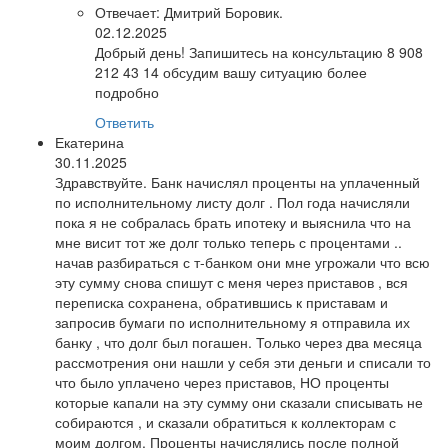
Отвечает:
Дмитрий Боровик.
02.12.2025
Добрый день! Запишитесь на консультацию 8 908
212 43 14 обсудим вашу ситуацию более
подробно
Ответить
Екатерина
30.11.2025
Здравствуйте. Банк начислял проценты на уплаченный
по исполнительному листу долг . Пол года начисляли
пока я не собралась брать ипотеку и выяснила что на
мне висит тот же долг только теперь с процентами ..
начав разбираться с т-банком они мне угрожали что всю
эту сумму снова спишут с меня через приставов , вся
переписка сохранена, обратившись к приставам и
запросив бумаги по исполнительному я отправила их
банку , что долг был погашен. Только через два месяца
рассмотрения они нашли у себя эти деньги и списали то
что было уплачено через приставов, НО проценты
которые капали на эту сумму они сказали списывать не
собираются , и сказали обратиться к коллекторам с
моим долгом. Проценты начислялись после полной