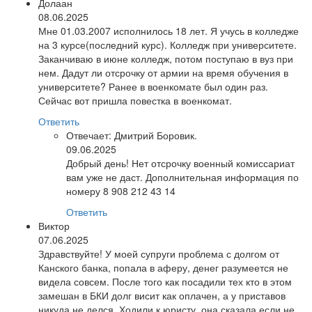
Долаан
08.06.2025
Мне 01.03.2007 исполнилось 18 лет. Я учусь в колледже
на 3 курсе(последний курс). Колледж при университете.
Заканчиваю в июне колледж, потом поступаю в вуз при
нем. Дадут ли отсрочку от армии на время обучения в
университете? Ранее в военкомате был один раз.
Сейчас вот пришла повестка в военкомат.
Ответить
Отвечает:
Дмитрий Боровик.
09.06.2025
Добрый день! Нет отсрочку военный комиссариат
вам уже не даст. Дополнительная информация по
номеру 8 908 212 43 14
Ответить
Виктор
07.06.2025
Здравствуйте! У моей супруги проблема с долгом от
Канского банка, попала в аферу, денег разумеется не
видела совсем. После того как посадили тех кто в этом
замешан в БКИ долг висит как оплачен, а у приставов
никуда не делся. Ходили к юристу, она сказала если не