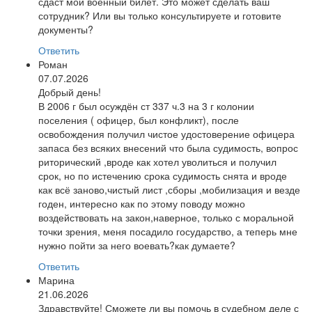
сдаст мой военный билет. Это может сделать ваш
сотрудник? Или вы только консультируете и готовите
документы?
Ответить
Роман
07.07.2026
Добрый день!
В 2006 г был осуждён ст 337 ч.3 на 3 г колонии
поселения ( офицер, был конфликт), после
освобождения получил чистое удостоверение офицера
запаса без всяких внесений что была судимость, вопрос
риторический ,вроде как хотел уволиться и получил
срок, но по истечению срока судимость снята и вроде
как всё заново,чистый лист ,сборы ,мобилизация и везде
годен, интересно как по этому поводу можно
воздействовать на закон,наверное, только с моральной
точки зрения, меня посадило государство, а теперь мне
нужно пойти за него воевать?как думаете?
Ответить
Марина
21.06.2026
Здравствуйте! Сможете ли вы помочь в судебном деле с