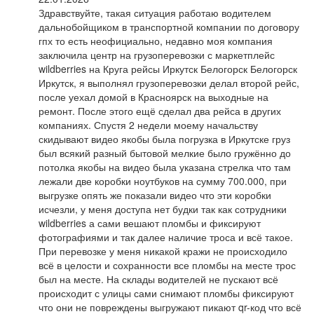
Здравствуйте, такая ситуация работаю водителем
дальнобойщиком в транспортной компании по договору
гпх то есть неофициально, недавно моя компания
заключила центр на грузоперевозки с маркетплейс
wildberries на Круга рейсы Иркутск Белогорск Белогорск
Иркутск, я выполнял грузоперевозки делал второй рейс,
после уехал домой в Красноярск на выходные на
ремонт. После этого ещё сделал два рейса в других
компаниях. Спустя 2 недели моему начальству
скидывают видео якобы была погрузка в Иркутске груз
был всякий разный бытовой мелкие было гружённо до
потолка якобы на видео была указана стрелка что там
лежали две коробки ноутбуков на сумму 700.000, при
выгрузке опять же показали видео что эти коробки
исчезли, у меня доступа нет будки так как сотрудники
wildberries а сами вешают пломбы и фиксируют
фотографиями и так далее наличие троса и всё такое.
При перевозке у меня никакой кражи не происходило
всё в целости и сохранности все пломбы на месте трос
был на месте. На склады водителей не пускают всё
происходит с улицы сами снимают пломбы фиксируют
что они не повреждены выгружают пикают qr-код что всё