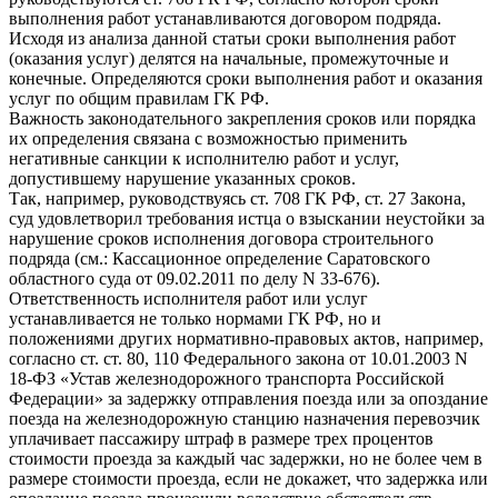
выполнения работ устанавливаются договором подряда.
Исходя из анализа данной статьи сроки выполнения работ
(оказания услуг) делятся на начальные, промежуточные и
конечные. Определяются сроки выполнения работ и оказания
услуг по общим правилам ГК РФ.
Важность законодательного закрепления сроков или порядка
их определения связана с возможностью применить
негативные санкции к исполнителю работ и услуг,
допустившему нарушение указанных сроков.
Так, например, руководствуясь ст. 708 ГК РФ, ст. 27 Закона,
суд удовлетворил требования истца о взыскании неустойки за
нарушение сроков исполнения договора строительного
подряда (см.: Кассационное определение Саратовского
областного суда от 09.02.2011 по делу N 33-676).
Ответственность исполнителя работ или услуг
устанавливается не только нормами ГК РФ, но и
положениями других нормативно-правовых актов, например,
согласно ст. ст. 80, 110 Федерального закона от 10.01.2003 N
18-ФЗ «Устав железнодорожного транспорта Российской
Федерации» за задержку отправления поезда или за опоздание
поезда на железнодорожную станцию назначения перевозчик
уплачивает пассажиру штраф в размере трех процентов
стоимости проезда за каждый час задержки, но не более чем в
размере стоимости проезда, если не докажет, что задержка или