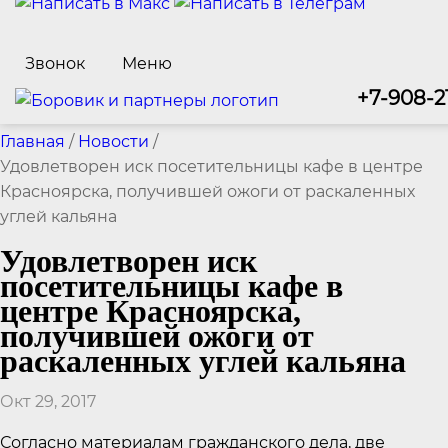
Звонок
Меню
+7-908-2
Главная
/
Новости
/
Удовлетворен иск посетительницы кафе в центре
Красноярска, получившей ожоги от раскаленных
углей кальяна
Удовлетворен иск
посетительницы кафе в
центре Красноярска,
получившей ожоги от
раскаленных углей кальяна
Окт 29, 2017
Согласно материалам гражданского дела, две