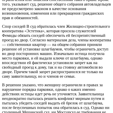
того, указывает суд, решение общего собрания автовладельцев
не предусмотрено законом в качестве основания
возникновения, изменения или прекращения гражданских
прав и обязанностей.
Спор соседей В суд обратилась член Жилищно-строительного
кооператива «Эстетика», которая просила служителей
Фемиды обязать соседей обеспечить ей беспрепятственный
проезд во двор. Согласно материалам дела, члены кооператива
— собственники квартир — на общем собрании приняли
решение об установке шлагбаумов, чтобы ограничить доступ
во двор посторонних машин. Изначально истица получила
место парковки, и ей выдали ключи от шлагбаума, однако
впоследствии ей фактически установили запрет как на
свободный проезд к дому, так и на стоянку автомобиля во
дворе. Причем такой запрет распространился не только на
саму заявительницу, но и членов ее семьи.
В решении указано, что женщину ограничили в правах за
нарушение порядка парковки, однако о каких именно
действиях истицы идет речь не уточняется. Заявительница
неоднократно пыталась решить конфликт мирным путем и
пыталась убедить соседей выдать ей брелок от шлагбаума,
после безуспешных попыток она обратилась в суд. Однако ни
столичный Мещанский суд, ни Мосгорсуд ее требования не