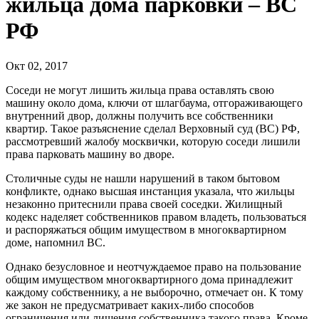
жильца дома парковки – ВС
РФ
Окт 02, 2017
Соседи не могут лишить жильца права оставлять свою
машину около дома, ключи от шлагбаума, отгораживающего
внутренний двор, должны получить все собственники
квартир. Такое разъяснение сделал Верховный суд (ВС) РФ,
рассмотревший жалобу москвички, которую соседи лишили
права парковать машину во дворе.
Столичные суды не нашли нарушений в таком бытовом
конфликте, однако высшая инстанция указала, что жильцы
незаконно притеснили права своей соседки. Жилищный
кодекс наделяет собственников правом владеть, пользоваться
и распоряжаться общим имуществом в многоквартирном
доме, напомнил ВС.
Однако безусловное и неотчуждаемое право на пользование
общим имуществом многоквартирного дома принадлежит
каждому собственнику, а не выборочно, отмечает он. К тому
же закон не предусматривает каких-либо способов
ограничения или лишения собственника такого права. Кроме