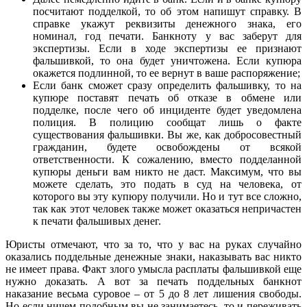
посчитают подделкой, то об этом напишут справку. В
справке укажут реквизиты денежного знака, его
номинал, год печати. Банкноту у вас заберут для
экспертизы. Если в ходе экспертизы ее признают
фальшивкой, то она будет уничтожена. Если купюра
окажется подлинной, то ее вернут в ваше распоряжение;
Если банк сможет сразу определить фальшивку, то на
купюре поставят печать об отказе в обмене или
подделке, после чего об инциденте будет уведомлена
полиция. В полицию сообщат лишь о факте
существования фальшивки. Вы же, как добросовестный
гражданин, будете освобождены от всякой
ответственности. К сожалению, вместо подделанной
купюры деньги вам никто не даст. Максимум, что вы
можете сделать, это подать в суд на человека, от
которого вы эту купюру получили. Но и тут все сложно,
так как этот человек также может оказаться непричастен
к печати фальшивых денег.
Юристы отмечают, что за то, что у вас на руках случайно
оказались поддельные денежные знаки, наказывать вас никто
не имеет права. Факт злого умысла расплаты фальшивкой еще
нужно доказать. А вот за печать поддельных банкнот
наказание весьма суровое – от 5 до 8 лет лишения свободы.
Но если ничем подобным вы не занимаетесь, то и переживать