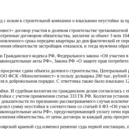
д с иском к строительной компании о взыскании неустойки за п
вест» договор участия в долевом строительстве трехкомнатной
ренные договором обязательства, заплатив за объект 3 млн 104
становленного срока передачи квартиры до дня фактической ее п
ения обязательств застройщик отказался, и тогда мужчина обрат
ми Гражданского кодекса РФ, Федерального закона «Об участии 
аконодательные акты РФ», Закона РФ «О защите прав потребите
 просрочке сдачи объекта долевого строительства, Центральный
ООО ФСК «Монолитинвест» в пользу дольщика 200 тыс. рублей н
я в добровольном порядке. С ответчика также было взыскано 12 
ки. И судебная коллегия по гражданским делам согласилась с ег
ойки с учетом применения статьи 333 ГК РФ. Коллегия установи
л доказательств по признанию рассматриваемого случая исключ
елил сумму неустойки в соответствии со статьей 6 ФЗ «Об уча
законодательные акты РФ», предусматривающей уплату пени юри
нения обязательства, от цены договора за каждый день просроч
оярский краевой суд изменил решение суда первой инстанции, п