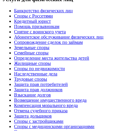
Банкротство физических лиц
Споры с Россетями
Кредитный юрист
Помощь призывникам
Снятие с воинского учета
Абонентское обслуживание физических лиц
Cопровождение сделок по займам
Земельные споры
Семейные споры
Определение места жительства детей
Жилищные споры
Споры по недвижимости
Наследственные дела
Трудовые споры
Защита прав потребителей
Защита прав должников
Взыскание долгов
Возмещение имущественного вреда
Компенсация морального вреда
Отмена судебного приказа
Защита дольщиков
Споры с застройщиками
Споры с медицинскими организациями