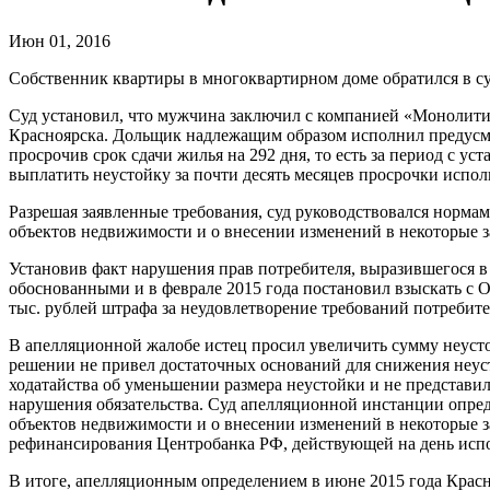
Июн 01, 2016
Собственник квартиры в многоквартирном доме обратился в су
Суд установил, что мужчина заключил с компанией «Монолитин
Красноярска. Дольщик надлежащим образом исполнил предусмот
просрочив срок сдачи жилья на 292 дня, то есть за период с у
выплатить неустойку за почти десять месяцев просрочки исполн
Разрешая заявленные требования, суд руководствовался норма
объектов недвижимости и о внесении изменений в некоторые з
Установив факт нарушения прав потребителя, выразившегося в
обоснованными и в феврале 2015 года постановил взыскать с 
тыс. рублей штрафа за неудовлетворение требований потребител
В апелляционной жалобе истец просил увеличить сумму неустой
решении не привел достаточных оснований для снижения неуст
ходатайства об уменьшении размера неустойки и не представи
нарушения обязательства. Суд апелляционной инстанции опред
объектов недвижимости и о внесении изменений в некоторые 
рефинансирования Центробанка РФ, действующей на день испол
В итоге, апелляционным определением в июне 2015 года Красн