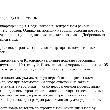
росрочку сдачи жилья.
 квартиры на ул. Водянникова в Центральном районе
 тыс. рублей. Однако застройщик нарушил условия договора,
ередачи жильцу и подписания передаточного акта. Добровольно
ился в суд.
в долевом строительстве многоквартирных домов и иных
лей».
 районный суд Красноярска признал исковые требования
еустойки, 10 тыс. рублей компенсации морального вреда и 105
тыс. рублей расходов на оплату услуг представителя.
о доводами, указав, что суд первой инстанции в своем
ла, что при рассмотрении спора ответчик не заявил
ительным, а неустойки — явно несоразмерной последствиям
стии в долевом строительстве многоквартирных домов и иных
дическому лицу в размере одной трехсотой ставки
ки. При этом для граждан рассчитанная сумма удваивается.
остановив взыскать со строительной компании в пользу