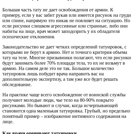
Большая часть тату не дает освобождения от армии. К
примеру, если у вас забит рукав или имеется рисунок на груди
или спине, напрямую это никак не повлияет на ситуацию. Но
если рисунки слишком агрессивные или странные, либо они
набиты на лице, врач может заподозрить у их обладателя
психические отклонения.
Законодательство не дает четких определений татуировок, с
которыми не берут в армию. Нет и точного критерия объема
тату на теле. Многие призывники полагают, что если рисунки
будут занимать более 70% площади тела, то их не возьмут в
армию. На самом деле это не так. Большое количество
татуировок лишь побудит врача направить вас на
дополнительную экспертизу, а там уже все будет решать
обследование.
На практике чаще всего освобождение от воинской службы
получают молодые люди, чье тело на 80-90% покрыто
рисунками. Но бывают и случаи, когда исчерпывающей
становится одна маленькая татуировка. Грубый, но предельно
понятный пример – изображение интимного содержания на
лице.
Как врачи оценивают татуировки