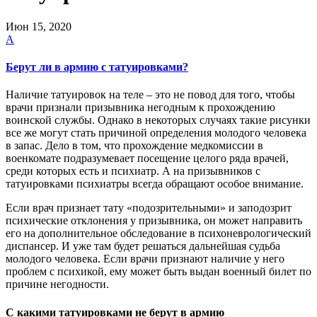
Июн 15, 2020
A
Берут ли в армию с татуировками?
Наличие татуировок на теле – это не повод для того, чтобы
врачи признали призывника негодным к прохождению
воинской службы. Однако в некоторых случаях такие рисунки
все же могут стать причиной определения молодого человека
в запас. Дело в том, что прохождение медкомиссии в
военкомате подразумевает посещение целого ряда врачей,
среди которых есть и психиатр. А на призывников с
татуировками психиатры всегда обращают особое внимание.
Если врач признает тату «подозрительными» и заподозрит
психические отклонения у призывника, он может направить
его на дополнительное обследование в психоневрологический
диспансер. И уже там будет решаться дальнейшая судьба
молодого человека. Если врачи признают наличие у него
проблем с психикой, ему может быть выдан военный билет по
причине негодности.
С какими татуировками не берут в армию