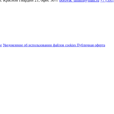
л. Красной Гвардии 21, офис 307г
borovik_dmitrii@mail.ru
+7 (391
ие
Уведомление об использовании файлов cookies
Публичная оферта