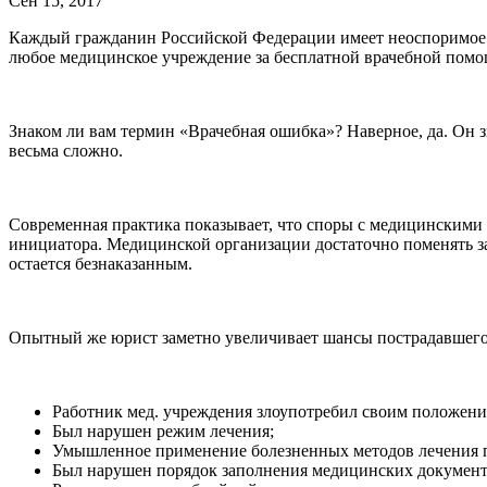
Сен 15, 2017
Каждый гражданин Российской Федерации имеет неоспоримое п
любое медицинское учреждение за бесплатной врачебной помощ
Знаком ли вам термин «Врачебная ошибка»? Наверное, да. Он зв
весьма сложно.
Современная практика показывает, что споры с медицинскими
инициатора. Медицинской организации достаточно поменять за
остается безнаказанным.
Опытный же юрист заметно увеличивает шансы пострадавшего 
Работник мед. учреждения злоупотребил своим положени
Был нарушен режим лечения;
Умышленное применение болезненных методов лечения п
Был нарушен порядок заполнения медицинских документ